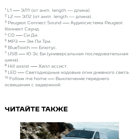
1
—
L1
ЭЛ1
(от англ. length — длина).
2
—
L2
ЭЛ2 (от англ. length — длина).
3
—
Peugeot Connect Sound
Аудиосистема Peugeot
Коннект Саунд.
4
—
CD
Си Ди.
5
—
MP3
Эм Пи Три.
6
—
BlueTooth
Блютус.
7
—
USB
Ю Эс Би (универсальная последовательная
шина).
8
—
Hill assist
Хилл ассист.
9
—
LED
Светодиодные ходовые огни дневного света.
10
—
Follow me home
Выключение переднего
освещения с задержкой.
ЧИТАЙТЕ ТАКЖЕ