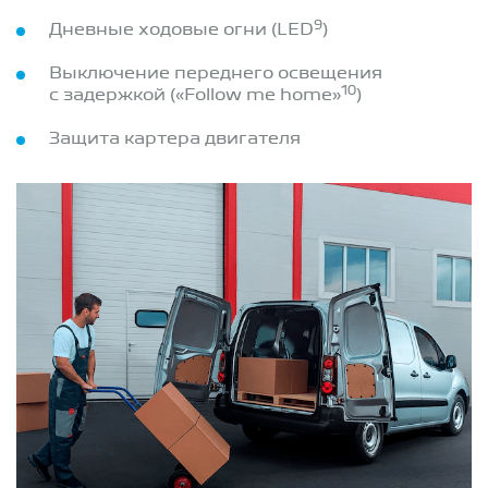
9
Дневные ходовые огни (LED
)
Выключение переднего освещения
10
с задержкой («Follow me home»
)
Защита картера двигателя