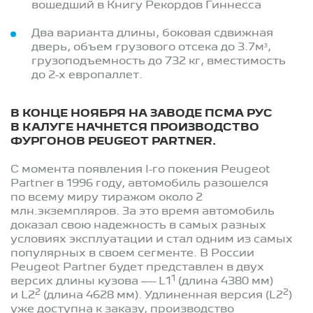
вошедший в Книгу Рекордов Гиннесса
Два варианта длины, боковая сдвижная
дверь, объем грузового отсека до 3.7м³,
грузоподъемность до 732 кг, вместимость
до 2-х европаллет.
В КОНЦЕ НОЯБРЯ НА ЗАВОДЕ ПСМА РУС
В КАЛУГЕ НАЧНЕТСЯ ПРОИЗВОДСТВО
ФУРГОНОВ PEUGEOT PARTNER.
С момента появления I-го покения Peugeot
Partner в 1996 году, автомобиль разошелся
по всему миру тиражом около 2
млн.экземпляров. За это время автомобиль
доказал свою надежность в самых разных
условиях эксплуатации и стал одним из самых
популярных в своем сегменте. В России
Peugeot Partner будет представлен в двух
1
версих длины кузова — L1
(длина 4380 мм)
2
2
и L2
(длина 4628 мм). Удлиненная версия (L2
)
уже доступна к заказу, производство