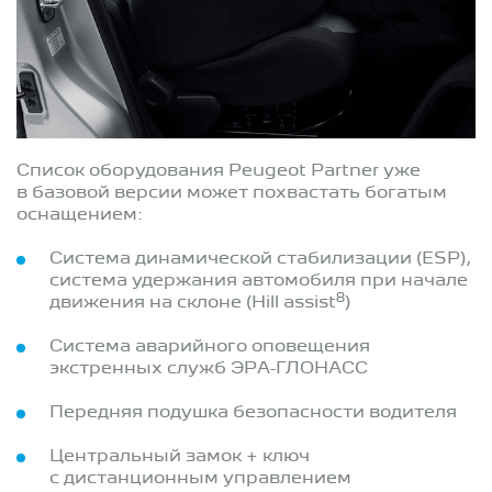
Список оборудования Peugeot Partner уже
в базовой версии может похвастать богатым
оснащением:
Система динамической стабилизации (ESP),
система удержания автомобиля при начале
8
движения на склоне (Hill assist
)
Система аварийного оповещения
экстренных служб ЭРА-ГЛОНАСС
Передняя подушка безопасности водителя
Центральный замок + ключ
с дистанционным управлением