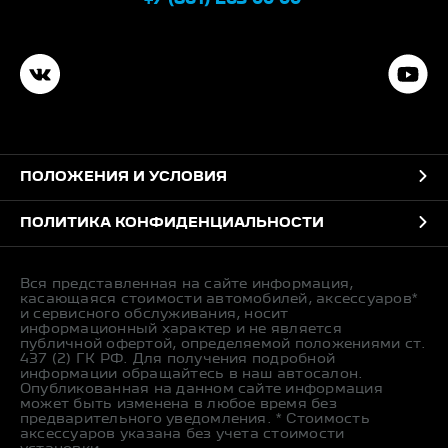
ПОЛОЖЕНИЯ И УСЛОВИЯ
ПОЛИТИКА КОНФИДЕНЦИАЛЬНОСТИ
Вся представленная на сайте информация,
касающаяся стоимости автомобилей, аксессуаров*
и сервисного обслуживания, носит
информационный характер и не является
публичной офертой, определяемой положениями ст.
437 (2) ГК РФ. Для получения подробной
информации обращайтесь в наш автосалон.
Опубликованная на данном сайте информация
может быть изменена в любое время без
предварительного уведомления. * Стоимость
аксессуаров указана без учета стоимости